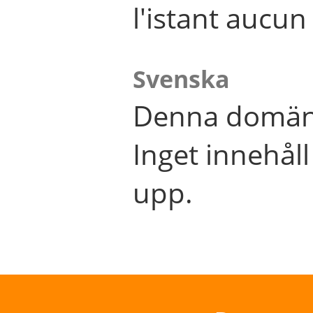
l'istant aucu
Svenska
Denna domän 
Inget innehål
upp.